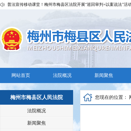
普法宣传移动课堂！梅州市梅县区法院开展“巡回审判+以案说法”活
私搭雨棚惹官司？法官调解促和谐
执行发力兑现交通赔付！梅县区法院温情调解保障民生诉求
网站首页
法院概况
新闻聚焦
梅州市梅县区人民法院
您现在的位置：
法院概况
新闻聚焦