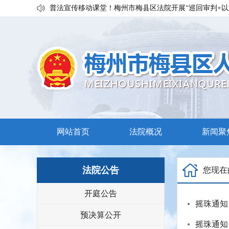
普法宣传移动课堂！梅州市梅县区法院开展“巡回审判+以
私搭雨棚惹官司？法官调解促和谐
执行发力兑现交通赔付！梅县区法院温情调解保障民生诉
网站首页
法院概况
新闻聚
法院公告
您现在
开庭公告
摇珠通知
预决算公开
摇珠通知