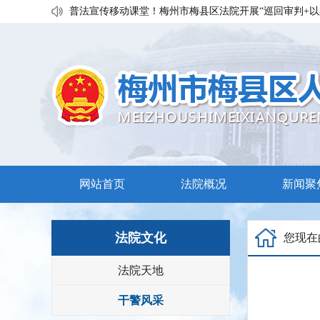
普法宣传移动课堂！梅州市梅县区法院开展“巡回审判+以
私搭雨棚惹官司？法官调解促和谐
执行发力兑现交通赔付！梅县区法院温情调解保障民生诉
网站首页
法院概况
新闻聚
法院文化
您现在
法院天地
干警风采