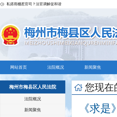
私搭雨棚惹官司？法官调解促和谐
执行发力兑现交通赔付！梅县区法院温情调解保障民生诉求
普法宣传移动课堂！梅州市梅县区法院开展“巡回审判+以案说法”活
网站首页
法院概况
新闻聚焦
您现在
梅州市梅县区人民法院
法院概况
《求是
新闻聚焦