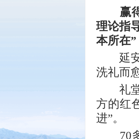
赢
理论指
本所在”
延安杨
洗礼而
礼堂内
方的红
进”。
70多