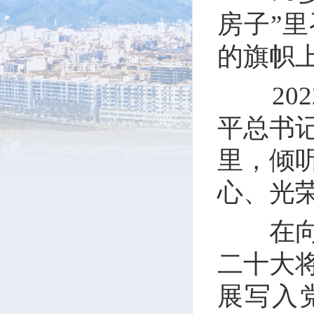
房子”
的旗帜
202
平总书
里，倾
心、光
在向第
二十大
展写入