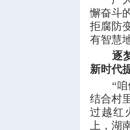
懈奋斗
拒腐防
有智慧
逐
新时代
“咱们
结合村
过越红
上，湖