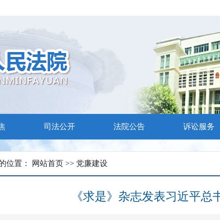
求
案说法”活动
焦
司法公开
法院公告
诉讼服务
的位置：
网站首页
>>
党廉建设
《求是》杂志发表习近平总