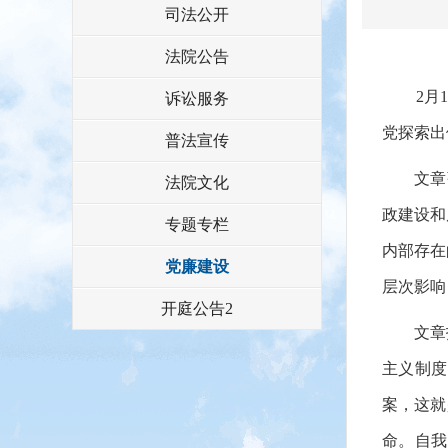
司法公开
法院公告
2月1日
诉讼服务
党探索出
普法宣传
文章强调
法院文化
政建设和
专题专栏
内部存在
党廉建设
层次影响
开庭公告2
文章指
主义制度
案，这就
命。自我