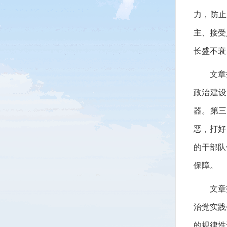
力，防止
主、接受
长盛不衰
文章指
政治建设
器。第三
恶，打好
的干部队
保障。
文章指
治党实践
的规律性