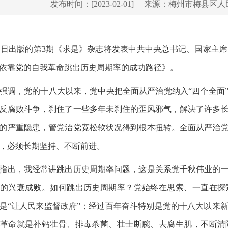
发布时间：[2023-02-01]
来源：梅州市梅县区人
出版的第3期《求是》杂志将发表中共中央总书记、国家主席
依靠党的自我革命跳出历史周期率的成功路径》。
，党的十八大以来，党中央把全面从严治党纳入“四个全面”
反腐败斗争，刹住了一些多年未刹住的歪风邪气，解决了许多
的严重隐患，管党治党宽松软状况得到根本扭转。全面从严治
，必须长期坚持、不断前进。
出，我经常讲跳出历史周期率问题，这是关系党千秋伟业的一
的兴衰成败。如何跳出历史周期率？党始终在思索、一直在探
是“让人民来监督政府”；经过百年奋斗特别是党的十八大以来
革命就是补钙壮骨、排毒杀菌、壮士断腕、去腐生肌，不断清