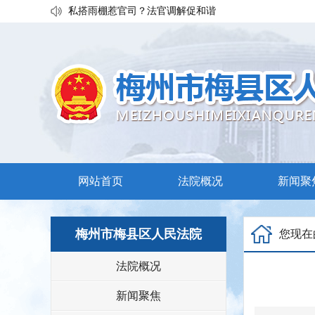
私搭雨棚惹官司？法官调解促和谐
执行发力兑现交通赔付！梅县区法院温情调解保障民生诉
普法宣传移动课堂！梅州市梅县区法院开展“巡回审判+以
网站首页
法院概况
新闻聚
梅州市梅县区人民法院
您现在
法院概况
新闻聚焦