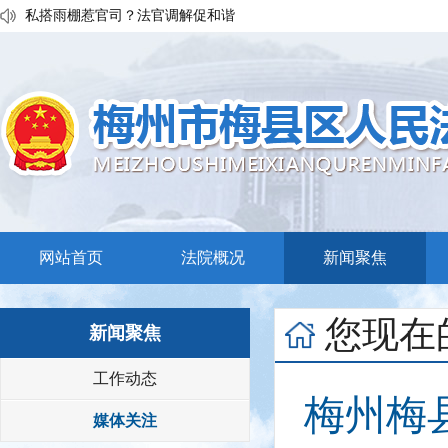
私搭雨棚惹官司？法官调解促和谐
执行发力兑现交通赔付！梅县区法院温情调解保障民生诉求
普法宣传移动课堂！梅州市梅县区法院开展“巡回审判+以案说法”活
网站首页
法院概况
新闻聚焦
您现在
新闻聚焦
工作动态
梅州梅
媒体关注