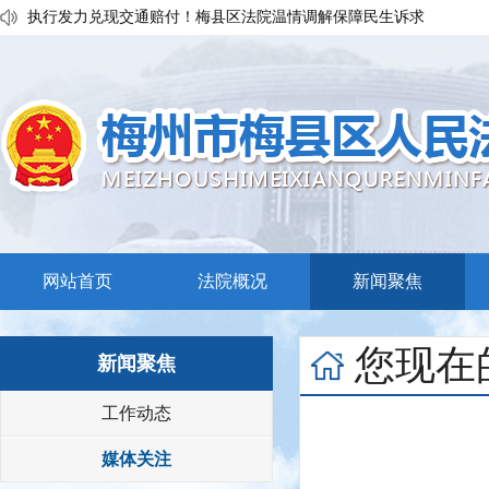
普法宣传移动课堂！梅州市梅县区法院开展“巡回审判+以案说法”活
私搭雨棚惹官司？法官调解促和谐
执行发力兑现交通赔付！梅县区法院温情调解保障民生诉求
网站首页
法院概况
新闻聚焦
您现在
新闻聚焦
工作动态
媒体关注