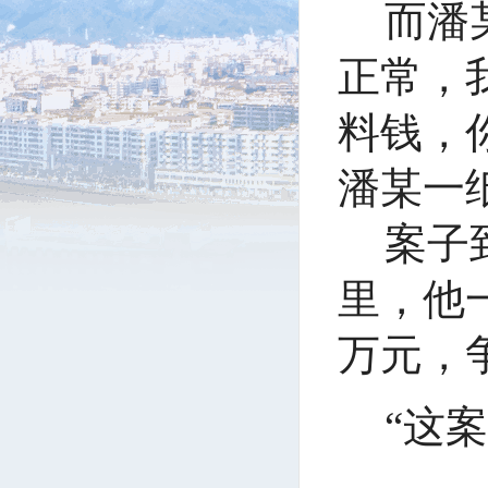
而潘
正常，
料钱，
潘某一
案子
里，他
万元，
“这