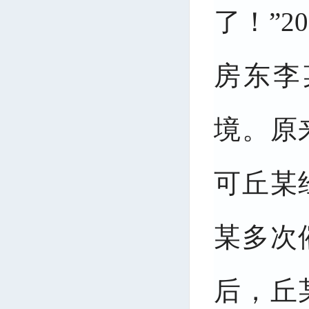
了！”2
房东李
境。原
可丘某
某多次
后，丘