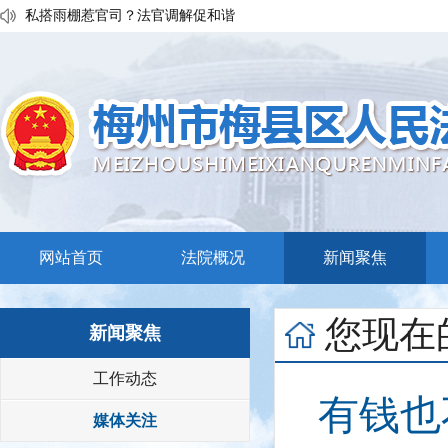
执行发力兑现交通赔付！梅县区法院温情调解保障民生诉求
私搭雨棚惹官司？法官调解促和谐
普法宣传移动课堂！梅州市梅县区法院开展“巡回审判+以案说法”活
网站首页
法院概况
新闻聚焦
您现在
新闻聚焦
工作动态
有钱也
媒体关注