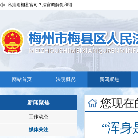
执行发力兑现交通赔付！梅县区法院温情调解保障民生诉求
私搭雨棚惹官司？法官调解促和谐
普法宣传移动课堂！梅州市梅县区法院开展“巡回审判+以案说法”活
网站首页
法院概况
新闻聚焦
您现在
新闻聚焦
工作动态
“浑身
媒体关注