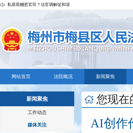
私搭雨棚惹官司？法官调解促和谐
执行发力兑现交通赔付！梅县区法院温情调解保障民生诉求
普法宣传移动课堂！梅州市梅县区法院开展“巡回审判+以案说法”活
网站首页
法院概况
新闻聚焦
您现在
新闻聚焦
工作动态
AI创
媒体关注