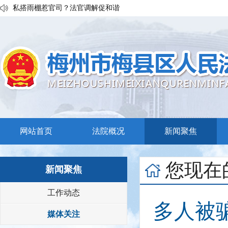
私搭雨棚惹官司？法官调解促和谐
执行发力兑现交通赔付！梅县区法院温情调解保障民生诉求
普法宣传移动课堂！梅州市梅县区法院开展“巡回审判+以案说法”活
网站首页
法院概况
新闻聚焦
您现在
新闻聚焦
工作动态
多人被
媒体关注