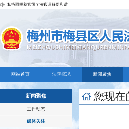
私搭雨棚惹官司？法官调解促和谐
执行发力兑现交通赔付！梅县区法院温情调解保障民生诉求
普法宣传移动课堂！梅州市梅县区法院开展“巡回审判+以案说法”活
网站首页
法院概况
新闻聚焦
您现在
新闻聚焦
工作动态
媒体关注