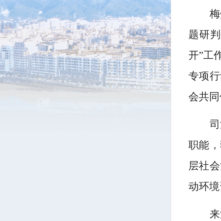
梅
题研
开”工
专项行
会共同
司
职能，
层社会
动环境
来