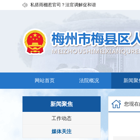
私搭雨棚惹官司？法官调解促和谐
执行发力兑现交通赔付！梅县区法院温情调解保障民生诉
普法宣传移动课堂！梅州市梅县区法院开展“巡回审判+以
网站首页
法院概况
新闻聚
新闻聚焦
您现在
工作动态
媒体关注