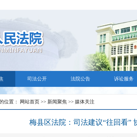
求
案说法”活动
焦
司法公开
法院公告
诉讼服务
的位置：
网站首页
>>
新闻聚焦
>>
媒体关注
梅县区法院：司法建议“往回看” 