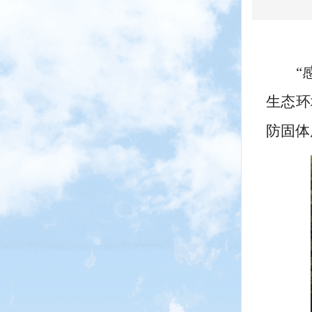
“
生态环
防固体