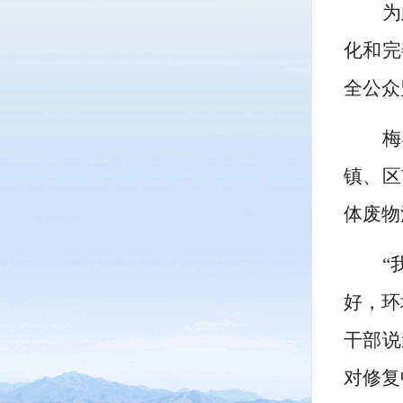
为
化和完
全公众
梅
镇、区
体废物
“
好，环
干部说
对修复