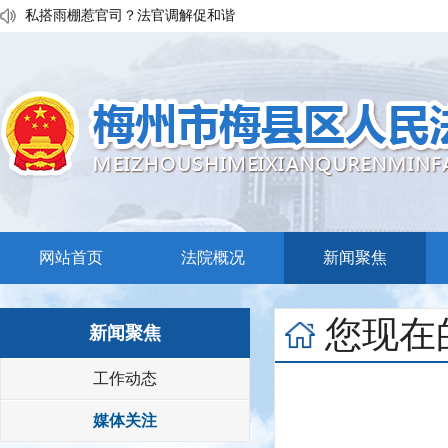
私搭雨棚惹官司？法官调解促和谐
执行发力兑现交通赔付！梅县区法院温情调解保障民生诉求
普法宣传移动课堂！梅州市梅县区法院开展“巡回审判+以案说法”活
网站首页
法院概况
新闻聚焦
您现在
新闻聚焦
工作动态
媒体关注