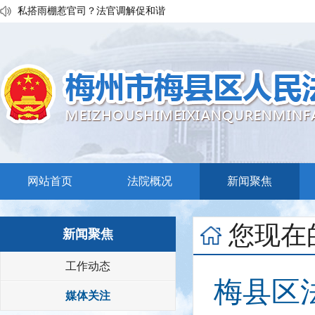
私搭雨棚惹官司？法官调解促和谐
执行发力兑现交通赔付！梅县区法院温情调解保障民生诉求
普法宣传移动课堂！梅州市梅县区法院开展“巡回审判+以案说法”活
网站首页
法院概况
新闻聚焦
您现在
新闻聚焦
工作动态
梅县区
媒体关注