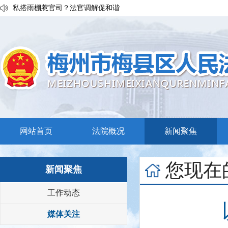
私搭雨棚惹官司？法官调解促和谐
执行发力兑现交通赔付！梅县区法院温情调解保障民生诉求
普法宣传移动课堂！梅州市梅县区法院开展“巡回审判+以案说法”活
网站首页
法院概况
新闻聚焦
您现在
新闻聚焦
工作动态
媒体关注