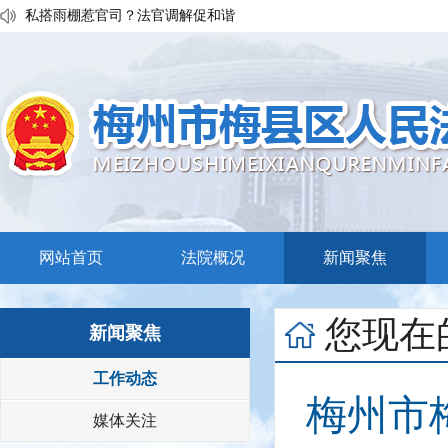
私搭雨棚惹官司？法官调解促和谐
执行发力兑现交通赔付！梅县区法院温情调解保障民生诉求
普法宣传移动课堂！梅州市梅县区法院开展“巡回审判+以案说法”活
网站首页
法院概况
新闻聚焦
您现在
新闻聚焦
工作动态
梅州市
媒体关注