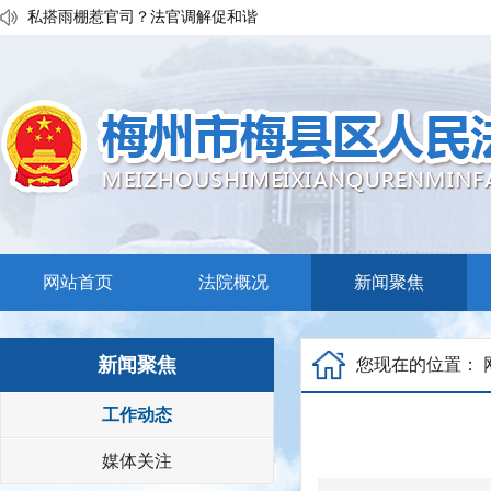
执行发力兑现交通赔付！梅县区法院温情调解保障民生诉求
私搭雨棚惹官司？法官调解促和谐
普法宣传移动课堂！梅州市梅县区法院开展“巡回审判+以案说法”活
网站首页
法院概况
新闻聚焦
新闻聚焦
您现在的位置：
工作动态
媒体关注