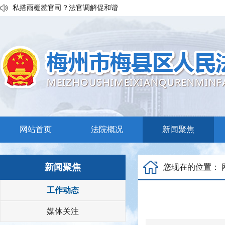
私搭雨棚惹官司？法官调解促和谐
执行发力兑现交通赔付！梅县区法院温情调解保障民生诉求
普法宣传移动课堂！梅州市梅县区法院开展“巡回审判+以案说法”活
网站首页
法院概况
新闻聚焦
新闻聚焦
您现在的位置：
工作动态
媒体关注