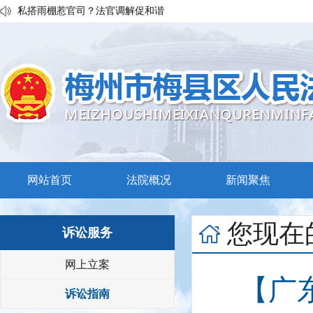
私搭雨棚惹官司？法官调解促和谐
执行发力兑现交通赔付！梅县区法院温情调解保障民生诉求
普法宣传移动课堂！梅州市梅县区法院开展“巡回审判+以案说法”活
网站首页
法院概况
新闻聚焦
您现在
诉讼服务
网上立案
【广
诉讼指南