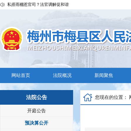
私搭雨棚惹官司？法官调解促和谐
执行发力兑现交通赔付！梅县区法院温情调解保障民生诉求
普法宣传移动课堂！梅州市梅县区法院开展“巡回审判+以案说法”活
网站首页
法院概况
新闻聚焦
法院公告
您现在的位置：
开庭公告
预决算公开