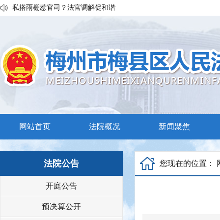
执行发力兑现交通赔付！梅县区法院温情调解保障民生诉求
私搭雨棚惹官司？法官调解促和谐
普法宣传移动课堂！梅州市梅县区法院开展“巡回审判+以案说法”活
网站首页
法院概况
新闻聚焦
法院公告
您现在的位置：
开庭公告
预决算公开