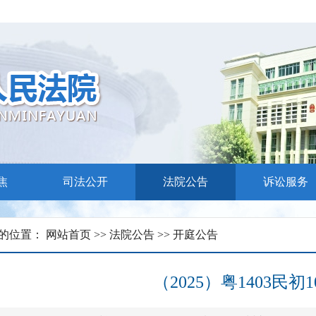
求
案说法”活动
焦
司法公开
法院公告
诉讼服务
的位置：
网站首页
>>
法院公告
>>
开庭公告
（2025）粤1403民初1