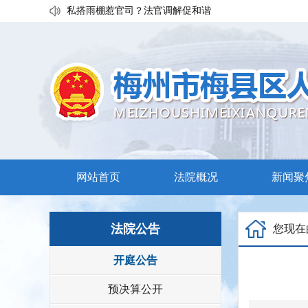
私搭雨棚惹官司？法官调解促和谐
执行发力兑现交通赔付！梅县区法院温情调解保障民生诉
普法宣传移动课堂！梅州市梅县区法院开展“巡回审判+以
网站首页
法院概况
新闻聚
法院公告
您现在
开庭公告
预决算公开