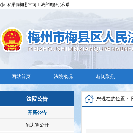
私搭雨棚惹官司？法官调解促和谐
执行发力兑现交通赔付！梅县区法院温情调解保障民生诉求
普法宣传移动课堂！梅州市梅县区法院开展“巡回审判+以案说法”活
网站首页
法院概况
新闻聚焦
法院公告
您现在的位置：
开庭公告
预决算公开