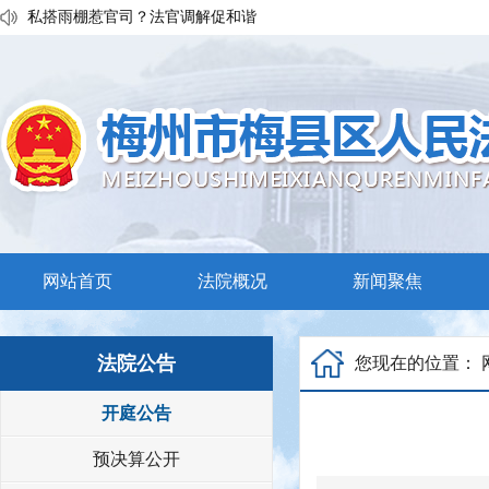
私搭雨棚惹官司？法官调解促和谐
执行发力兑现交通赔付！梅县区法院温情调解保障民生诉求
普法宣传移动课堂！梅州市梅县区法院开展“巡回审判+以案说法”活
网站首页
法院概况
新闻聚焦
法院公告
您现在的位置：
开庭公告
预决算公开