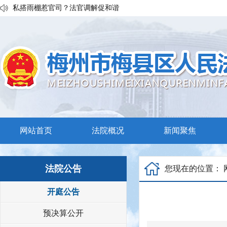
私搭雨棚惹官司？法官调解促和谐
执行发力兑现交通赔付！梅县区法院温情调解保障民生诉求
普法宣传移动课堂！梅州市梅县区法院开展“巡回审判+以案说法”活
网站首页
法院概况
新闻聚焦
法院公告
您现在的位置：
开庭公告
预决算公开