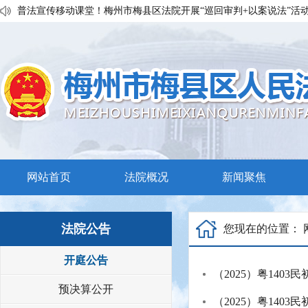
普法宣传移动课堂！梅州市梅县区法院开展“巡回审判+以案说法”活
私搭雨棚惹官司？法官调解促和谐
执行发力兑现交通赔付！梅县区法院温情调解保障民生诉求
网站首页
法院概况
新闻聚焦
法院公告
您现在的位置：
开庭公告
（2025）粤1403民
预决算公开
（2025）粤1403民